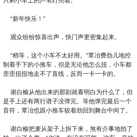
只剩小车上的芦苇灯亮着。
“新年快乐！”
观众纷纷惊喜出声，快门声更密集起来。
“稍等，这个小车不太好用。”覃冶费劲儿地控
制着手下的小推车，但是无论他怎么扭，小车都
歪歪扭扭地走不了直线，反而一卡一卡的。
谢白榆从他出来的那刻就看明白为什么了，但
是手上还有两行谱子没弹完。等他弹完最后一个
音符，覃冶也跟小推车较着劲回到舞台中间了。
谢白榆把麦从架子上拆下来，煞有介事地拍了