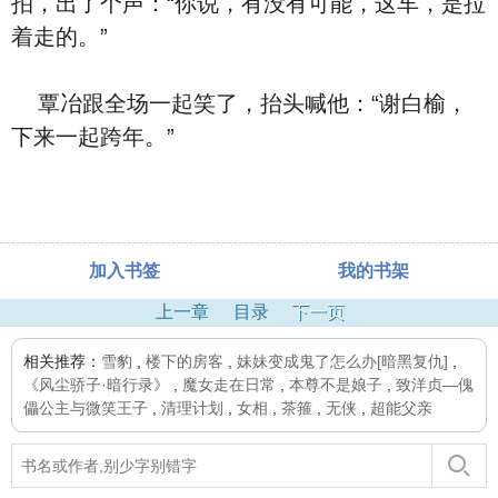
拍，出了个声：“你说，有没有可能，这车，是拉
着走的。”
覃冶跟全场一起笑了，抬头喊他：“谢白榆，
下来一起跨年。”
加入书签
我的书架
上一章
目录
下一页
相关推荐：
雪豹
,
楼下的房客
,
妹妹变成鬼了怎么办[暗黑复仇]
,
《风尘骄子·暗行录》
,
魔女走在日常
,
本尊不是娘子
,
致洋贞—傀
儡公主与微笑王子
,
清理计划
,
女相
,
茶箍
,
无侠
,
超能父亲