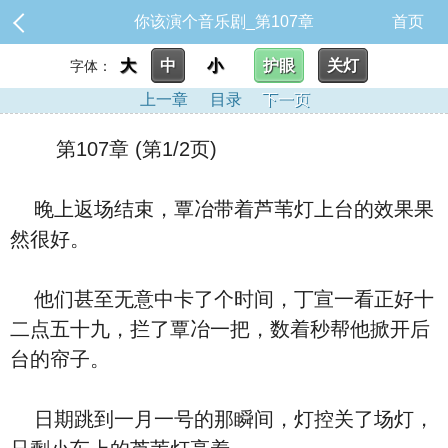
你该演个音乐剧_第107章
首页
大
中
小
护眼
关灯
字体：
上一章
目录
下一页
第107章 (第1/2页)
晚上返场结束，覃冶带着芦苇灯上台的效果果
然很好。
他们甚至无意中卡了个时间，丁宣一看正好十
二点五十九，拦了覃冶一把，数着秒帮他掀开后
台的帘子。
日期跳到一月一号的那瞬间，灯控关了场灯，