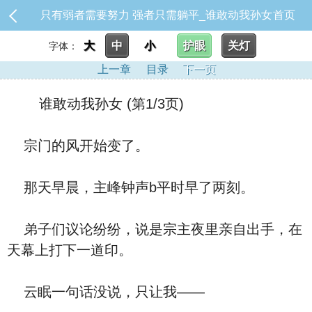
只有弱者需要努力 强者只需躺平_谁敢动我孙女
首页
大
中
小
护眼
关灯
字体：
上一章
目录
下一页
谁敢动我孙女 (第1/3页)
宗门的风开始变了。
那天早晨，主峰钟声b平时早了两刻。
弟子们议论纷纷，说是宗主夜里亲自出手，在
天幕上打下一道印。
云眠一句话没说，只让我——