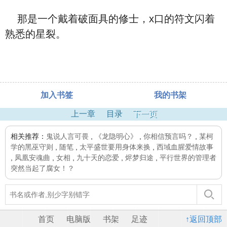
那是一个戴着破面具的修士，x口的符文闪着
熟悉的星裂。
加入书签
我的书架
上一章
目录
下一页
相关推荐：
鬼说人言可畏
,
《龙隐明心》
,
你相信预言吗？
,
某柯
学的黑巫守则
,
随笔
,
太平盛世要用身体来换
,
西域血腥爱情故事
,
凤凰安魂曲
,
女相
,
九十天的恋爱
,
烬梦归途
,
平行世界的管理者
突然当起了腐女！？
首页
电脑版
书架
足迹
↑返回顶部