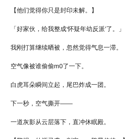
【他们觉得你只是封印未解。】
「好家伙，给我整成‘怀疑年幼反派’了。」
我刚打算继续晒被，忽然觉得气息一滞。
空气像被谁偷偷m0了一下。
白虎耳朵瞬间立起，尾巴炸成一团。
下一秒，空气撕开——
一道灰影从云层落下，直冲休眠殿。