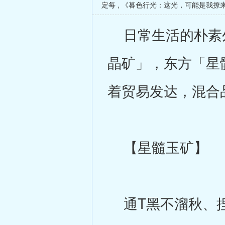
定每
,
《暮色行光：这光，可能是我撩
日常生活的朴素外
晶矿」，东方「星髓
着贸易发达，混合
【星髓玉矿】
通T黑不溜秋、捏