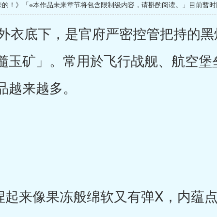
来的！》「※本作品未来章节将包含限制级内容，请斟酌阅读。」目前暂时
衣底下，是官府严密控管把持的黑
玉矿」。常用於飞行战舰、航空堡垒、潜
品越来越多。
起来像果冻般绵软又有弹X，内蕴点