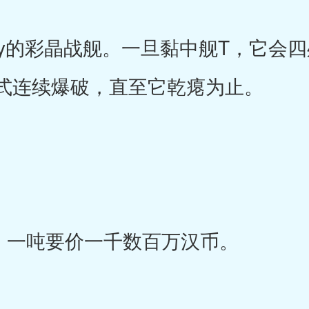
的彩晶战舰。一旦黏中舰T，它会四
式连续爆破，直至它乾瘪为止。
一吨要价一千数百万汉币。