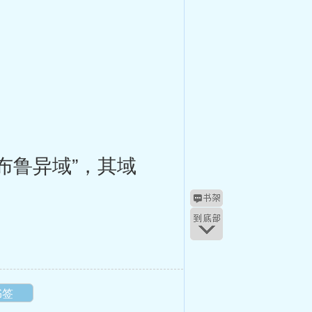
布鲁异域”，其域
书签