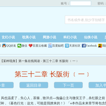
账号：
密码
玄幻小说
耽美小说
网游小说
科幻小说
仙侠小说
网
QQ好友
微信
百度云收藏
百度贴吧
天涯社区
Facebook
我
【某种现身】第一集在线阅读
- 第三十二章 长阪街 ﹝一﹞
第三十二章 长阪街 ﹝一﹞
一章
返回目录
下一页
加入
，风也温柔了
,
失心人
,
茶箍
,
致洋贞—傀儡公主与微笑王子
,
杀红眼之前
星眸
,
《暮色行光：这光，可能是我撩来的！》「※本作品未来章节将包含