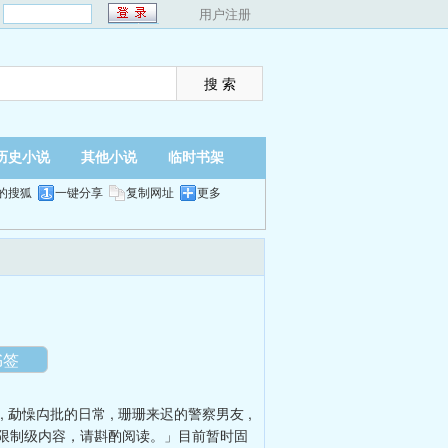
：
用户注册
历史小说
其他小说
临时书架
的搜狐
一键分享
复制网址
更多
翻页
夜间
书签
,
勐懆禸批的日常
,
珊珊来迟的警察男友
,
限制级内容，请斟酌阅读。」目前暂时固