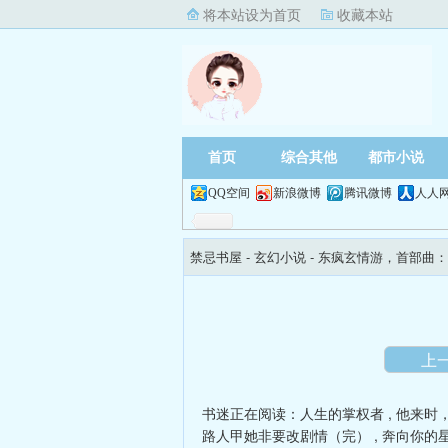
将本站设为首页
收藏本站
首页
综合其他
都市小说
QQ空间
新浪微博
腾讯微博
人人
禁忌书屋
- 玄幻小说 -
东疯玄情游，首部曲：
上
书迷正在阅读：
人生的掌权者
,
他来时
路人甲她非要改剧情（完）
,
奔向你的