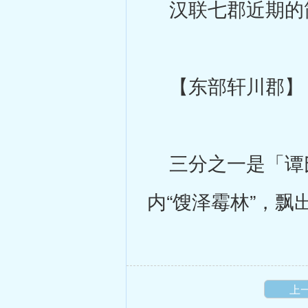
汉联七郡近期的简
【东部轩川郡】
三分之一是「谭氏
内“馊泽霉林”，飘
上