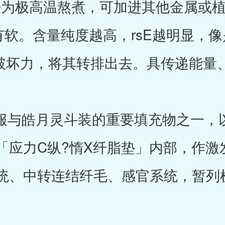
法为极高温熬煮，可加进其他金属或
有软。含量纯度越高，rsE越明显，像是
1收三成破坏力，将其转排出去。具传递能
服与皓月灵斗装的重要填充物之一，
「应力C纵?惰X纤脂垫」内部，作激
、中转连结纤毛、感官系统，暂列机密.