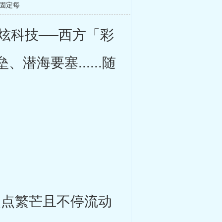
固定每
炫科技──西方「彩
海要塞......随
点繁芒且不停流动