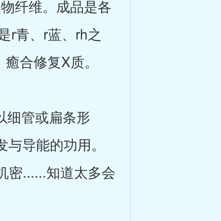
植物纤维。成品是各
r青、r蓝、rh之
量、癒合修复X质。
以细管或扁条形
发与导能的功用。
.....知道太多会