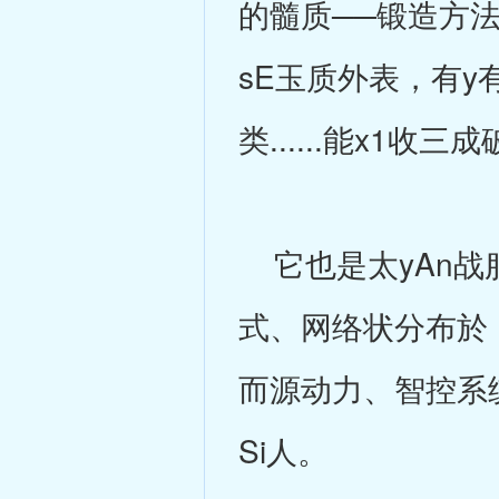
的髓质──锻造方
sE玉质外表，有y
类......能x
它也是太yAn战
式、网络状分布於
而源动力、智控系统
Si人。