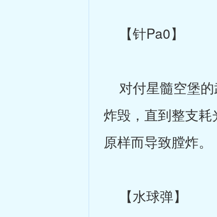
【针Pa0】
对付星髓空堡的武
炸毁，直到整支耗
原样而导致膛炸。
【水球弹】