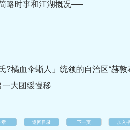
略时事和江湖概况──
?橘血伞蜥人」统领的自治区“赫敦
出一大团缓慢移
一章
返回目录
下一页
加入