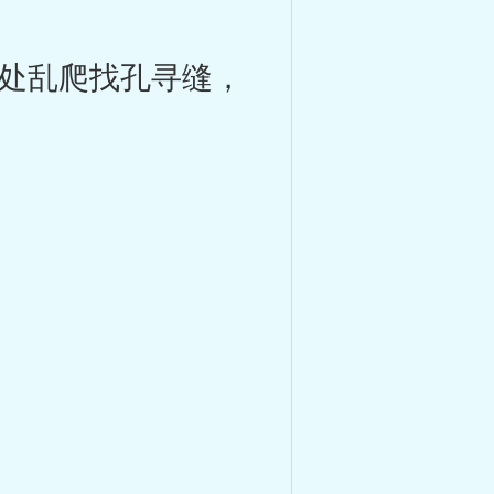
处乱爬找孔寻缝，