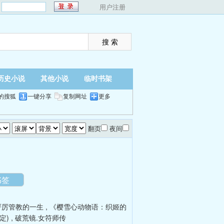
：
用户注册
历史小说
其他小说
临时书架
的搜狐
一键分享
复制网址
更多
翻页
夜间
书签
严厉管教的一生
,
《樱雪心动物语：织姬的
定)
,
破荒镜.女符师传