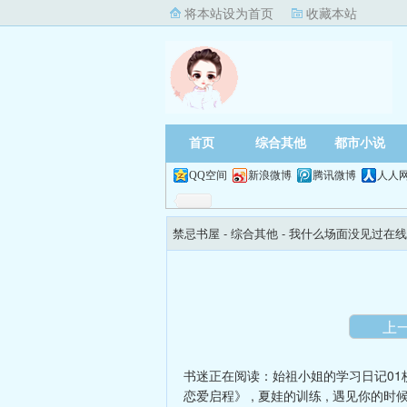
将本站设为首页
收藏本站
首页
综合其他
都市小说
QQ空间
新浪微博
腾讯微博
人人
禁忌书屋
- 综合其他 -
我什么场面没见过在线
上
书迷正在阅读：
始祖小姐的学习日记01
恋爱启程》
,
夏娃的训练
,
遇见你的时