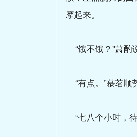
摩起来。
“饿不饿？”萧酌
“有点。”慕茗顺
“七八个小时，待