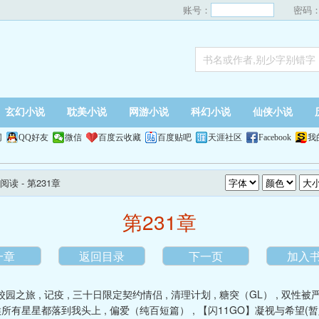
账号：
密码
玄幻小说
耽美小说
网游小说
科幻小说
仙侠小说
网
QQ好友
微信
百度云收藏
百度贴吧
天涯社区
Facebook
我
阅读
- 第231章
第231章
一章
返回目录
下一页
加入
校园之旅
,
记疫
,
三十日限定契约情侣
,
清理计划
,
糖突（GL）
,
双性被
候所有星星都落到我头上
,
偏爱（纯百短篇）
,
【闪11GO】凝视与希望(暂