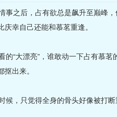
事之后，占有欲总是飙升至巅峰，
比庆幸自己还能和慕茗重逢。
的“大漂亮”，谁敢动一下占有慕茗
都抠出来。
候，只觉得全身的骨头好像被打断