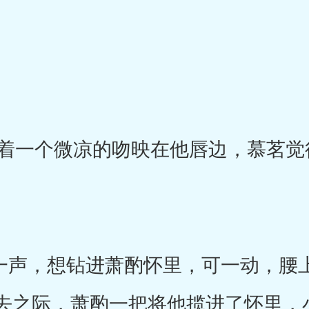
一个微凉的吻映在他唇边，慕茗觉
一声，想钻进萧酌怀里，可一动，腰
去之际，萧酌一把将他揽进了怀里，