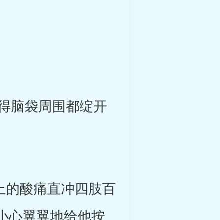
得脑袋周围都绽开
上的酸痛直冲四肢百
小心翼翼地给他按