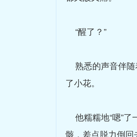
“醒了？”
熟悉的声音伴随着
了小花。
他糯糯地“嗯”了
骸，差点脱力倒回