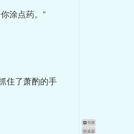
你涂点药。”
抓住了萧酌的手