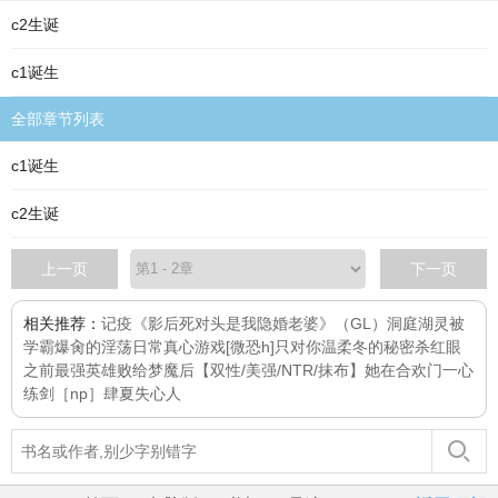
c2生诞
c1诞生
全部章节列表
c1诞生
c2生诞
上一页
下一页
相关推荐：
记疫
《影后死对头是我隐婚老婆》（GL）
洞庭湖灵
被
学霸爆肏的淫荡日常
真心游戏[微恐h]
只对你温柔
冬的秘密
杀红眼
之前
最强英雄败给梦魔后【双性/美强/NTR/抹布】
她在合欢门一心
练剑［np］
肆夏
失心人