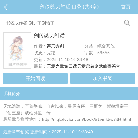
剑传说 刀神话 目录 (共8章)
首页
剑传说 刀神话
作者：
舞刀弄剑
分类：综合其他
状态：完结
字数：59555
更新：2025-11-10 16:23:49
最新：
天意之章第四话天意启命途武仙寄苍穹
开始阅读
加入书架
手机简介
天地浩瀚，万道争鸣。自古以来，星辰有序。三垣之—紫微垣帝王
（仙王座）威临群星，传 ...
最新章节推荐地址：http://m.jlcdcybz.com/book/51vmkt/w7jtkt.html
最新章节预览 更新时间：2025-11-10 16:23:49