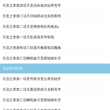
天意之章第四话天意启命途武仙寄苍穹
天意之章第三话天河纳星诀北辰照夜明
天意之章第二话天意驽骨相生死孤辰y
天意之章第一话天坠星痕苍穹初现
天启之章第终话三垣荡天像星殒启魔殇
天启之章第三话狮吼赦天荒星链锁长空
全部章节列表
天启之章第一话苍穹星河变尘界浩劫开
天启之章第二话北冕冠星痕天龙裂苍穹
天启之章第三话狮吼赦天荒星链锁长空