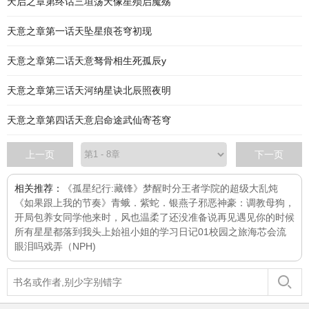
天启之章第终话三垣荡天像星殒启魔殇
天意之章第一话天坠星痕苍穹初现
天意之章第二话天意驽骨相生死孤辰y
天意之章第三话天河纳星诀北辰照夜明
天意之章第四话天意启命途武仙寄苍穹
上一页
下一页
相关推荐：
《孤星纪行:藏锋》
梦醒时分
王者学院的超级大乱炖
《如果跟上我的节奏》
青蛾．紫蛇．银燕子
邪恶神豪：调教母狗，
开局包养女同学
他来时，风也温柔了
还没准备说再见
遇见你的时候
所有星星都落到我头上
始祖小姐的学习日记01校园之旅
海芯会流
眼泪吗
戏弄（NPH)