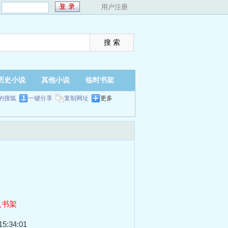
：
用户注册
历史小说
其他小说
临时书架
的搜狐
一键分享
复制网址
更多
入书架
5:34:01