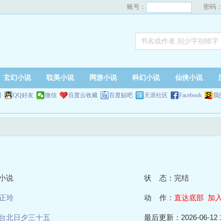
账号：
密码
玄幻小说
耽美小说
网游小说
科幻小说
仙侠小说
网
QQ好友
微信
百度云收藏
百度贴吧
天涯社区
Facebook
我
小说
状 态：完结
正玲
动 作：
直达底部
加
台北日夕三十五
最后更新：2026-06-12 1