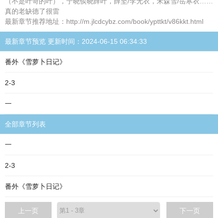
（不是叶哥的叶），宁晓倓晓薛叶，薛坚/李无衣，宋森雪/岳寒衣……
真的老缺德了很雷
最新章节推荐地址：http://m.jlcdcybz.com/book/ypttkt/v86kkt.html
最新章节预览 更新时间：2024-06-15 06:34:33
番外《雪萝卜日记》
2-3
一
全部章节列表
一
2-3
番外《雪萝卜日记》
上一页
下一页