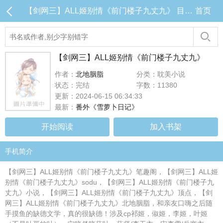
【剑网三】ALL姬别情《前门楼子九丈九》 目录 (共3章)
首页
【剑网三】ALL姬别情《前门楼子九丈九》
作者：
北地胭脂
分类：耽美小说
状态：完结
字数：11380
更新：2024-06-15 06:34:33
最新：
番外《雪萝卜日记》
开始阅读
加入书架
手机简介
【剑网三】ALL姬别情《前门楼子九丈九》笔趣阁，【剑网三】ALL姬
别情《前门楼子九丈九》sodu，【剑网三】ALL姬别情《前门楼子九
丈九》小说，【剑网三】ALL姬别情《前门楼子九丈九》顶点，【剑
网三】ALL姬别情《前门楼子九丈九》北地胭脂，和亲友口嗨之后随
手摸鱼的缺德文学，真的很缺德！涉及cp祁姬，俶姬，李姬，叶姬