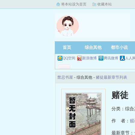
将本站设为首页
收藏本站
首页
综合其他
都市小说
QQ空间
新浪微博
腾讯微博
人人
禁忌书屋
- 综合其他 -
赌徒最新章节列表
赌徒
分类：综合
作 者：
赎
最新章节：