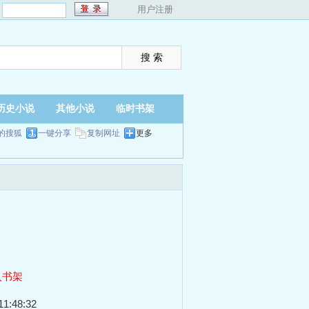
：
用户注册
历史小说
其他小说
临时书架
的搜狐
一键分享
复制网址
更多
入书架
1:48:32