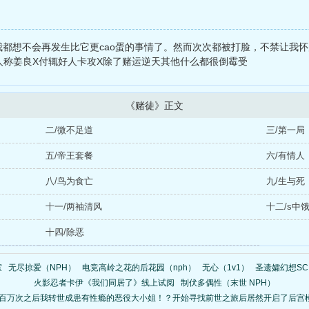
，我都想不会再发生比它更cao蛋的事情了。然而次次都被打脸，不禁让我
第三人称姜良X付辄好人卡攻X除了赌运逆天其他什么都很倒霉受
《赌徒》正文
二/微不足道
三/第一局
五/帝王套餐
六/有情人
八/鸟为食亡
九/生与死
十一/两袖清风
十二/s中
十四/除恶
室
无尽掠爱（NPH）
电竞高岭之花的后花园（nph）
无心（1v1）
圣遗孀幻想SC
火影忍者卡伊《我们同居了》线上试阅
制伏多偶性（末世 NPH）
百万次之后我转世成患有性瘾的恶役大小姐！？开始寻找前世之旅后居然开启了后宫