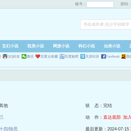
账号：
密码
玄幻小说
耽美小说
网游小说
科幻小说
仙侠小说
网
QQ好友
微信
百度云收藏
百度贴吧
天涯社区
Facebook
我
其他
状 态：完结
己
动 作：
直达底部
加
十四/除恶
最后更新：2024-07-15 1