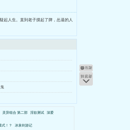
怀疑起人生。直到老子摸起了牌，怂逼的人
饿鬼
灵异组合 第二部
淫欲测试
深爱
模式！？
冰泉剑游记